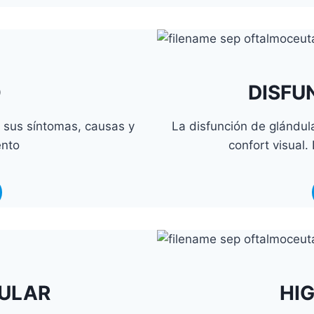
O
DISFU
 sus síntomas, causas y
La disfunción de glándu
ento
confort visual.
CULAR
HI