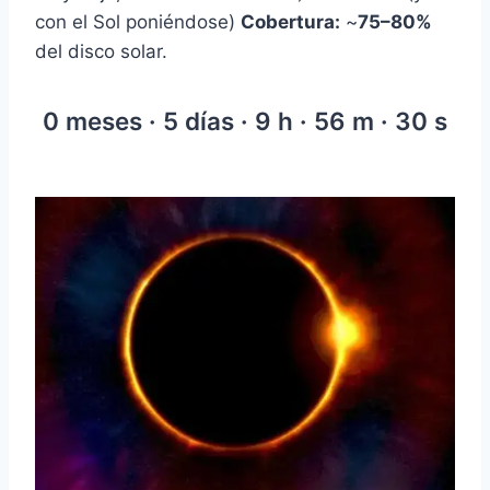
con el Sol poniéndose)
Cobertura:
~
75–80%
del disco solar.
0 meses · 5 días · 9 h · 56 m · 29 s