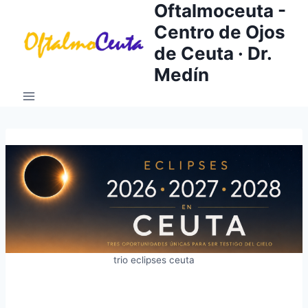
Oftalmoceuta -
Saltar
al
Centro de Ojos
contenido
de Ceuta · Dr.
Medín
trio eclipses ceuta