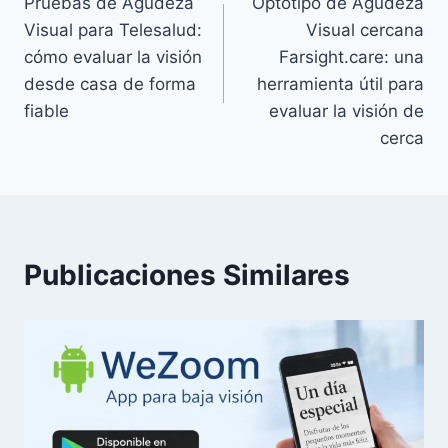
Pruebas de Agudeza
Optotipo de Agudeza
de
Visual para Telesalud:
Visual cercana
entradas
cómo evaluar la visión
Farsight.care: una
desde casa de forma
herramienta útil para
fiable
evaluar la visión de
cerca
Publicaciones Similares