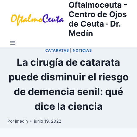
Oftalmoceuta -
Saltar
al
Centro de Ojos
contenido
de Ceuta · Dr.
Medín
CATARATAS
|
NOTICIAS
La cirugía de catarata
puede disminuir el riesgo
de demencia senil: qué
dice la ciencia
Por
jmedin
junio 19, 2022