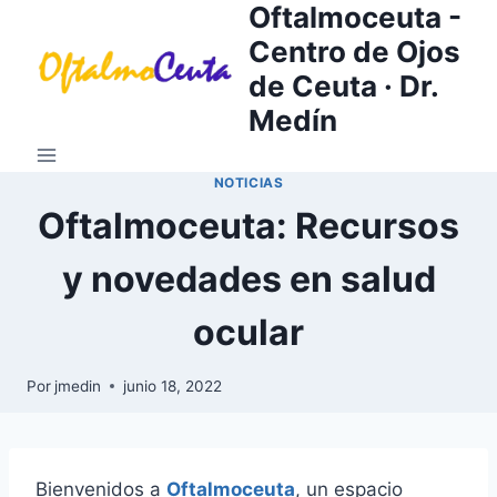
Oftalmoceuta -
Saltar
al
Centro de Ojos
contenido
de Ceuta · Dr.
Medín
NOTICIAS
Oftalmoceuta: Recursos
y novedades en salud
ocular
Por
jmedin
junio 18, 2022
Bienvenidos a
Oftalmoceuta
, un espacio