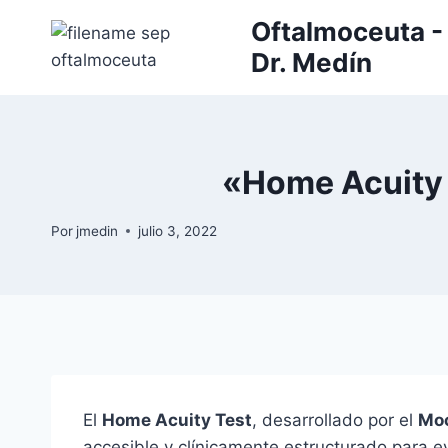
Saltar
Oftalmoceuta - 
al
Dr. Medín
contenido
«Home Acuity 
Por
jmedin
julio 3, 2022
El
Home Acuity Test
, desarrollado por el
Moo
accesible y clínicamente estructurado para e