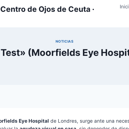
Inic
Centro de Ojos de Ceuta ·
NOTICIAS
Test» (Moorfields Eye Hospit
rfields Eye Hospital
de Londres, surge ante una necesi
valuar la
agudeza visual en casa
, sin depender de dispo