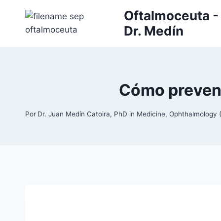
Saltar
Oftalmoceuta - 
al
Dr. Medín
contenido
Cómo preveni
Por
Dr. Juan Medín Catoira, PhD in Medicine, Ophthalmolog