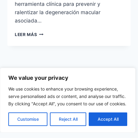
herramienta clínica para prevenir y
ralentizar la degeneración macular
asociada…
SUPLEMENTOS
LEER MÁS
DE
NUTRICIÓN
OCULAR
AREDS2:
CIENCIA,
PREVENCIÓN
We value your privacy
Y
SALUD
We use cookies to enhance your browsing experience,
VISUAL
serve personalised ads or content, and analyse our traffic.
© 2026 Oftalmoceuta - Centro de Ojos de Ceuta
By clicking "Accept All", you consent to our use of cookies.
· Dr. Medín - Tema para WordPress por
Kadence
WP
Customise
Reject All
Accept All
↑ Volver al índice