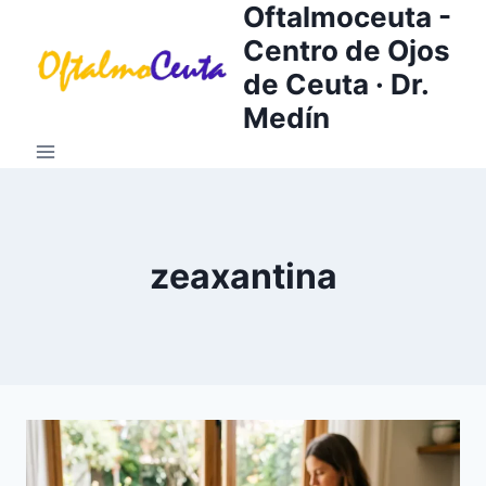
Oftalmoceuta -
Saltar
al
Centro de Ojos
contenido
de Ceuta · Dr.
Medín
zeaxantina