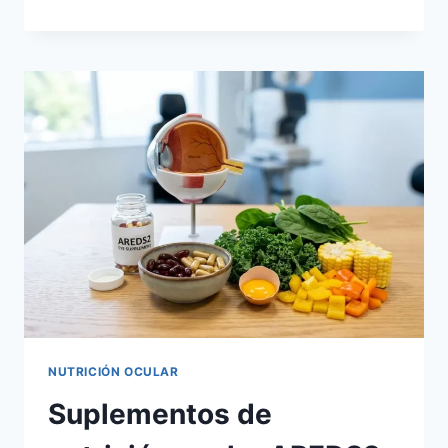
EN
LA
SALUD
VISUAL:
SUPLEMENTOS
ESENCIALES
PARA
LA
MÁCULA
Y
LA
PROTECCIÓN
FRENTE
A
LA
LUZ
AZUL
NUTRICIÓN OCULAR
Suplementos de