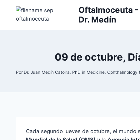
Saltar
Oftalmoceuta - 
al
Dr. Medín
contenido
09 de octubre, Dí
Por
Dr. Juan Medín Catoira, PhD in Medicine, Ophthalmolog
Cada segundo jueves de octubre, el mundo 
Mundial de la Salud (OMS)
y la
Agencia Inte