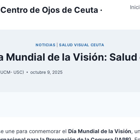
Inic
Centro de Ojos de Ceuta ·
NOTICIAS
|
SALUD VISUAL CEUTA
a Mundial de la Visión: Salud
y (UCM- USC)
octubre 9, 2025
se une para conmemorar el
Día Mundial de la Visión
, u
rnacional para la Prevención de la Ceguera (IAPB)
. E