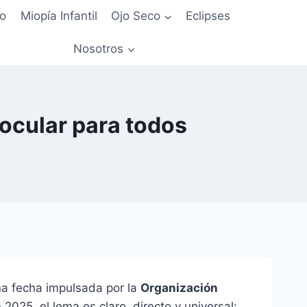
io
Miopía Infantil
Ojo Seco
Eclipses
Nosotros
 ocular para todos
na fecha impulsada por la
Organización
n 2025, el lema es claro, directo y universal: