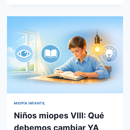
IX:
CONTROL
DE
MIOPÍA:
QUÉ
FUNCIONA
Y
QUÉ
NO
MIOPÍA INFANTIL
Niños miopes VIII: Qué
debemos cambiar YA