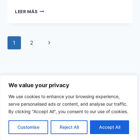
MIOPÍA:
LEER MÁS
SABES
REALMENTE
COMO
VE
Navegación
Siguiente
1
2
TU
HIJO/A?
de
página
página
We value your privacy
We use cookies to enhance your browsing experience,
serve personalised ads or content, and analyse our traffic.
© 2026 Oftalmoceuta - Centro de Ojos de Ceuta
By clicking "Accept All", you consent to our use of cookies.
· Dr. Medín - Tema para WordPress por
Kadence
WP
Customise
Reject All
Accept All
↑ Volver al índice