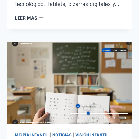
tecnológico. Tablets, pizarras digitales y…
NIÑOS
LEER MÁS
MIOPES
IV:
PANTALLAS
EN
LOS
COLEGIOS:
¿DECISIÓN
ACERTADA
O
ERROR
HISTÓRICO?
MIOPÍA INFANTIL
|
NOTICIAS
|
VISIÓN INFANTIL