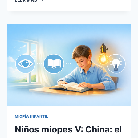
LEER MÁS
MIOPES
VI:
MIOPÍA,
LA
EPIDEMIA
SILENCIOSA
EN
OCCIDENTE
MIOPÍA INFANTIL
Niños miopes V: China: el