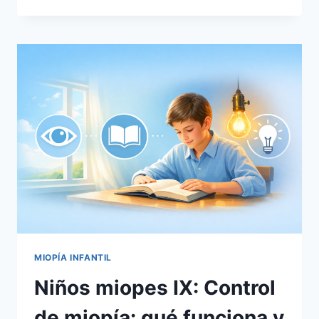
MIOPES
X:
PROTOCOLO
OFTALMOCEUTA
PARA
NIÑOS
MIOPES
MIOPÍA INFANTIL
Niños miopes IX: Control
de miopía: qué funciona y