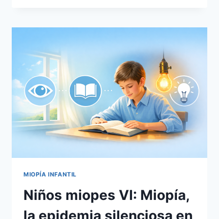
VII:
QUÉ
ESTAMOS
HACIENDO
MAL
COMO
SOCIEDAD
MIOPÍA INFANTIL
Niños miopes VI: Miopía,
la epidemia silenciosa en