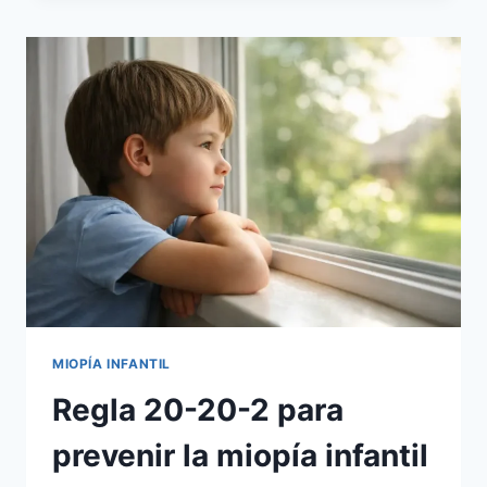
NUEVOS
GRÁFICOS
CENTILES
GLOBALES
Y
CÓMO
TRANSFORMAN
LA
PREVENCIÓN
DE
LA
MIOPÍA
MIOPÍA INFANTIL
Regla 20-20-2 para
prevenir la miopía infantil