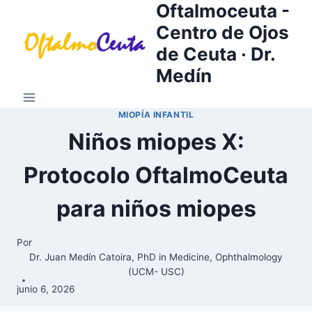
Oftalmoceuta -
Saltar
al
Centro de Ojos
contenido
de Ceuta · Dr.
Medín
MIOPÍA INFANTIL
Niños miopes X:
Protocolo OftalmoCeuta
para niños miopes
Por
Dr. Juan Medín Catoira, PhD in Medicine, Ophthalmology
(UCM- USC)
junio 6, 2026