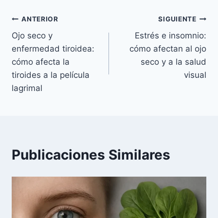
entrada:
Navegación
ANTERIOR
SIGUIENTE
Ojo seco y
Estrés e insomnio:
de
enfermedad tiroidea:
cómo afectan al ojo
entradas
cómo afecta la
seco y a la salud
tiroides a la película
visual
lagrimal
Publicaciones Similares