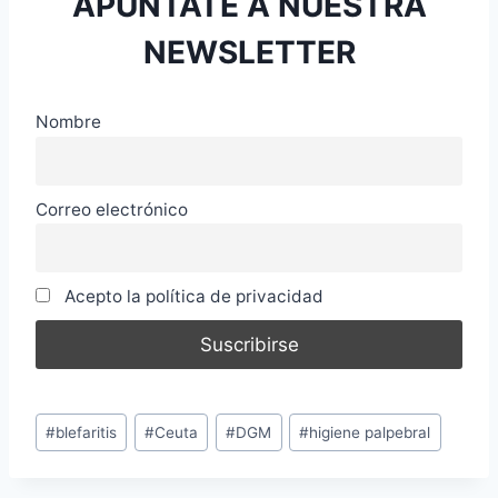
APUNTATE A NUESTRA
NEWSLETTER
Nombre
Correo electrónico
Acepto la política de privacidad
Etiquetas
#
blefaritis
#
Ceuta
#
DGM
#
higiene palpebral
de
la