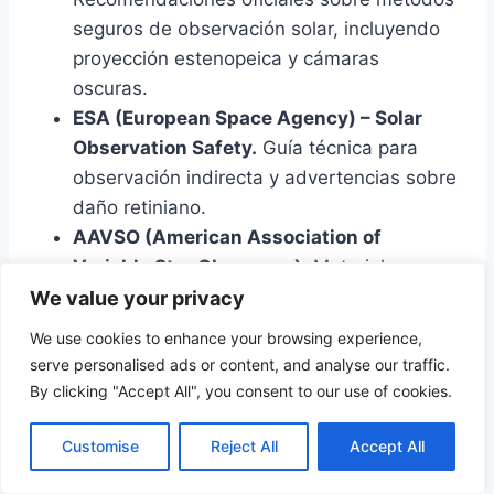
seguros de observación solar, incluyendo
proyección estenopeica y cámaras
oscuras.
ESA (European Space Agency) – Solar
Observation Safety.
Guía técnica para
observación indirecta y advertencias sobre
daño retiniano.
AAVSO (American Association of
Variable Star Observers).
Material
educativo sobre proyección solar, Sun
We value your privacy
Funnel y métodos de observación grupal.
We use cookies to enhance your browsing experience,
serve personalised ads or content, and analyse our traffic.
By clicking "Accept All", you consent to our use of cookies.
Astronomía y óptica
Customise
Reject All
Accept All
Pasachoff, J. M.
Solar Eclipses and Safe
↑ Volver al índice
Observation Techniques.
Revisión