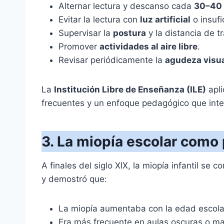
Alternar lectura y descanso cada
30–40 
Evitar la lectura con
luz artificial
o insufi
Supervisar la
postura
y la distancia de t
Promover
actividades al aire libre
.
Revisar periódicamente la
agudeza visu
La
Institución Libre de Enseñanza (ILE)
apli
frecuentes y un enfoque pedagógico que inte
3. La miopía escolar como
A finales del siglo XIX, la miopía infantil s
y demostró que:
La miopía aumentaba con la edad escola
Era más frecuente en aulas oscuras o mal