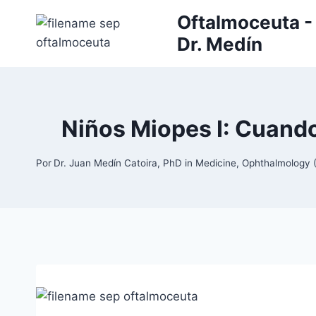
Saltar
Oftalmoceuta - 
al
Dr. Medín
contenido
Niños Miopes I: Cuando 
Por
Dr. Juan Medín Catoira, PhD in Medicine, Ophthalmolog