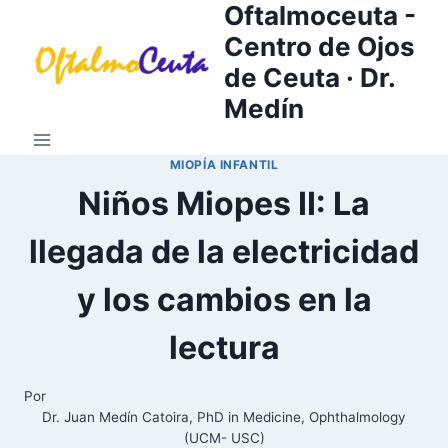
Oftalmoceuta -
Saltar
al
Centro de Ojos
contenido
de Ceuta · Dr.
Medín
MIOPÍA INFANTIL
Niños Miopes II: La
llegada de la electricidad
y los cambios en la
lectura
Por
Dr. Juan Medín Catoira, PhD in Medicine, Ophthalmology
(UCM- USC)