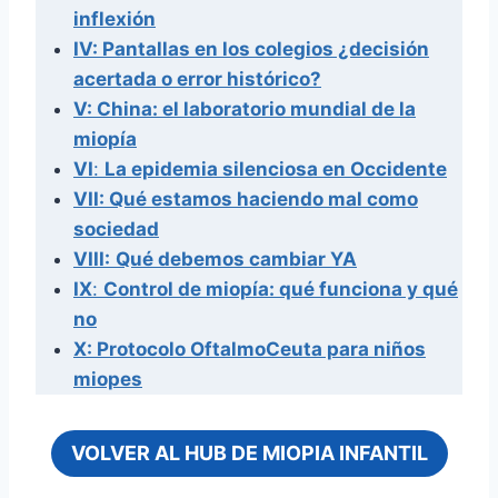
inflexión
IV: Pantallas en los colegios ¿decisión
acertada o error histórico?
V: China: el laboratorio mundial de la
miopía
VI
:
La epidemia silenciosa en Occidente
VII: Qué estamos haciendo mal como
sociedad
VIII:
Qué debemos cambiar YA
IX
:
Control de miopía: qué funciona y qué
no
X: Protocolo OftalmoCeuta para niños
miopes
VOLVER AL HUB DE MIOPIA INFANTIL