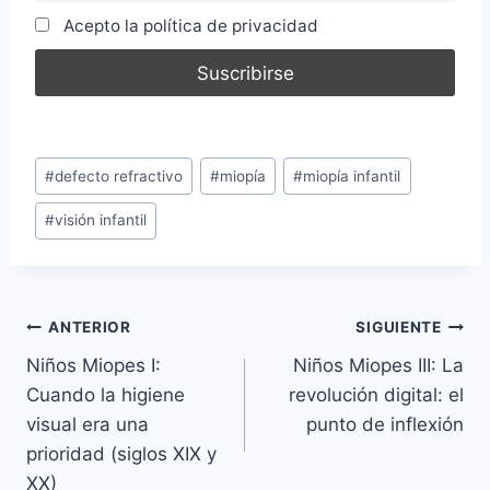
Acepto la política de privacidad
Etiquetas
#
defecto refractivo
#
miopía
#
miopía infantil
de
#
visión infantil
la
entrada:
Navegación
ANTERIOR
SIGUIENTE
Niños Miopes I:
Niños Miopes III: La
de
Cuando la higiene
revolución digital: el
entradas
visual era una
punto de inflexión
prioridad (siglos XIX y
XX)