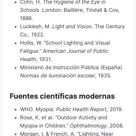
Cohn, H.
The Hygiene of the Eye in
Schools
. London: Baillière, Tindall & Cox,
1886.
Luckiesh, M.
Light and Vision
. The Century
Co., 1922.
Hollis, W. “School Lighting and Visual
Fatigue.”
American Journal of Public
Health
, 1931.
Ministerio de Instrucción Pública (España).
Normas de iluminación escolar
, 1935.
Fuentes científicas modernas
WHO.
Myopia: Public Health Report
, 2019.
Rose, K. et al. “Outdoor Activity and
Myopia in Children.”
Ophthalmology
, 2008.
Morgan, I. & French, A. “Lighting, Near