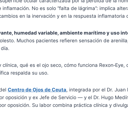
uperficie ocular caracterizada por la pérdida de la hom
 inflamación. No es solo “falta de lágrima”: implica alter
 cambios en la inervación y en la respuesta inflamatoria d
vante, humedad variable, ambiente marítimo y uso int
esto. Muchos pacientes refieren sensación de arenilla, 
 día.
y clínica, qué es el ojo seco, cómo funciona Rexon‑Eye
fica respalda su uso.
 del
Centro de Ojos de Ceuta
, integrada por el Dr. Jua
r oposición y ex Jefe de Servicio — y el Dr. Hugo Medín
r oposición. Su labor combina práctica clínica y divulga