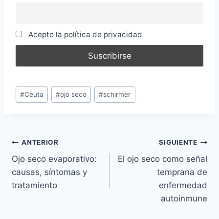
Acepto la política de privacidad
Etiquetas
#
Ceuta
#
ojo seco
#
schirmer
de
la
entrada:
Navegación
ANTERIOR
SIGUIENTE
Ojo seco evaporativo:
El ojo seco como señal
de
causas, síntomas y
temprana de
entradas
tratamiento
enfermedad
autoinmune