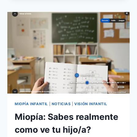
PANTALLAS
EN
LOS
COLEGIOS:
¿DECISIÓN
ACERTADA
O
ERROR
HISTÓRICO?
MIOPÍA INFANTIL
|
NOTICIAS
|
VISIÓN INFANTIL
Miopía: Sabes realmente
como ve tu hijo/a?