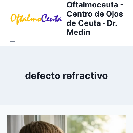
Oftalmoceuta -
Saltar
al
Centro de Ojos
contenido
de Ceuta · Dr.
Medín
defecto refractivo