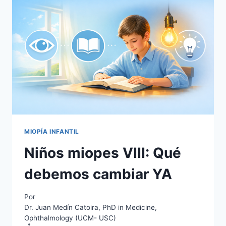
QUÉ
FUNCIONA
Y
QUÉ
NO
MIOPÍA INFANTIL
Niños miopes VIII: Qué
debemos cambiar YA
Por
Dr. Juan Medín Catoira, PhD in Medicine,
Ophthalmology (UCM- USC)