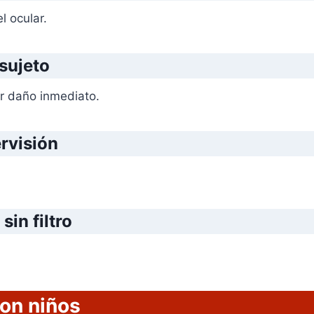
el ocular.
 sujeto
ar daño inmediato.
ervisión
sin filtro
on niños