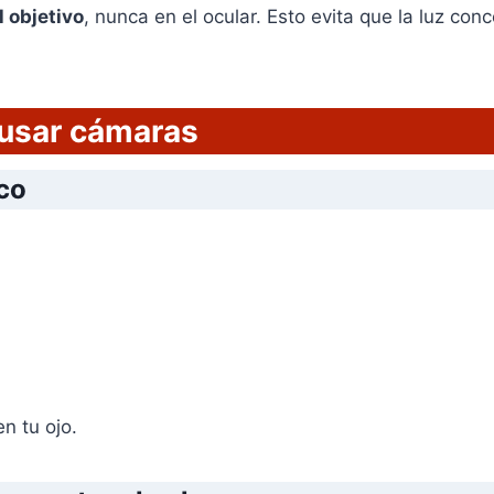
l objetivo
, nunca en el ocular. Esto evita que la luz con
 usar cámaras
ico
en tu ojo.