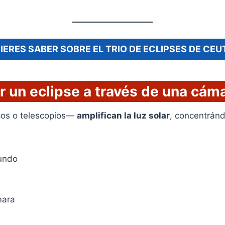
IERES SABER SOBRE EL TRIO DE ECLIPSES DE CEU
r un eclipse a través de una cám
icos o telescopios—
amplifican la luz solar
, concentrán
gundo
mara