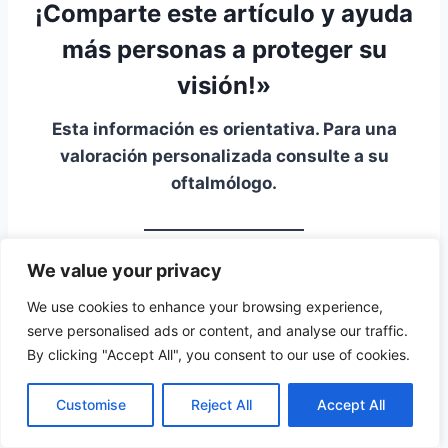
¡
Comparte este artículo
y ayuda
más personas a proteger su
visión!»
Esta información es orientativa. Para una
valoración personalizada consulte a su
oftalmólogo.
We value your privacy
Sobre el autor: Dr. Medín Catoira. PhD en
Medicina, Oftalmología (UCM – USC).
We use cookies to enhance your browsing experience,
Especialista en Oftalmología. Centro de Ojos de
serve personalised ads or content, and analyse our traffic.
By clicking "Accept All", you consent to our use of cookies.
Ceuta.
Customise
Reject All
Accept All
↑ Volver al índice
Un contenido
VISUMEDICA
®