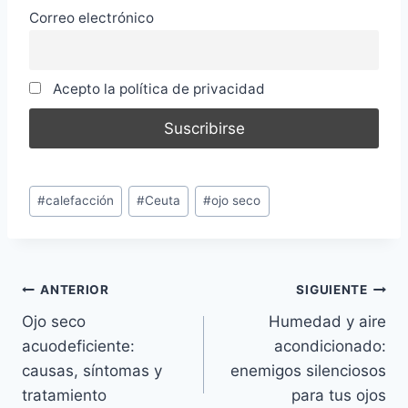
Correo electrónico
Acepto la política de privacidad
Etiquetas
#
calefacción
#
Ceuta
#
ojo seco
de
la
entrada:
Navegación
ANTERIOR
SIGUIENTE
Ojo seco
Humedad y aire
de
acuodeficiente:
acondicionado:
entradas
causas, síntomas y
enemigos silenciosos
tratamiento
para tus ojos