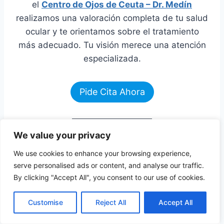
el
Centro de Ojos de Ceuta – Dr. Medín
realizamos una valoración completa de tu salud
ocular y te orientamos sobre el tratamiento
más adecuado. Tu visión merece una atención
especializada.
Pide Cita Ahora
We value your privacy
«Muchas personas pueden
We use cookies to enhance your browsing experience,
desconocer esta información.
serve personalised ads or content, and analyse our traffic.
By clicking "Accept All", you consent to our use of cookies.
¡
Comparte este artículo
y ayuda
más personas a proteger su
Customise
Reject All
Accept All
↑ Volver al índice
visión!»