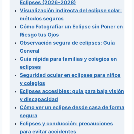
Eclipses (2026–2028)
Visualización indirecta del eclipse solar:
métodos seguros
Cómo Fotografiar un Eclipse sin Poner en
Riesgo tus Ojos
Observación segura de eclipses: Guía
General
Guía rápida para familias y colegios en
eclipses
Seguridad ocular en eclipses para niños
y colegios
Eclipses accesibles: guía para baja visión
y discapacidad
Cómo ver un eclipse desde casa de forma
segura
Eclipses y conducción: precauciones
para evitar accidentes