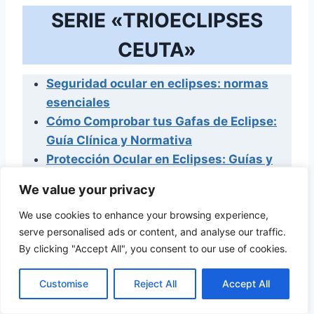
SERIE «TRIOECLIPSES
CEUTA»
Seguridad ocular en eclipses: normas
esenciales
Cómo Comprobar tus Gafas de Eclipse:
Guía Clínica y Normativa
Protección Ocular en Eclipses: Guías y
Normativa ISO 12312‑2
We value your privacy
Retinopatía Solar: causas, síntomas, y
We use cookies to enhance your browsing experience,
prevención
serve personalised ads or content, and analyse our traffic.
Planificación para el Eclipse en Ceuta:
By clicking "Accept All", you consent to our use of cookies.
Seguridad Visual Paso a Paso
Checklist de Seguridad Ocular para
Customise
Reject All
Accept All
↑ Volver al índice
Eclipses (2026–2028)
Visualización indirecta del eclipse solar: