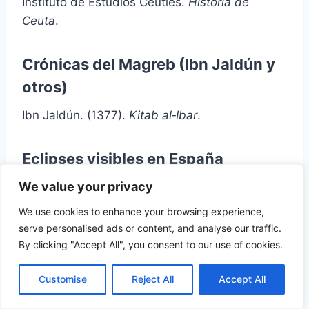
Instituto de Estudios Ceutíes.
Historia de
Ceuta
.
Crónicas del Magreb (Ibn Jaldún y
otros)
Ibn Jaldún. (1377).
Kitab al‑Ibar
.
Eclipses visibles en España
(catálogo histórico)
We value your privacy
Instituto Geográfico Nacional (IGN).
We use cookies to enhance your browsing experience,
serve personalised ads or content, and analyse our traffic.
By clicking "Accept All", you consent to our use of cookies.
8. Antropología y simbolismo
del eclipse
Customise
Reject All
Accept All
↑ Volver al índice