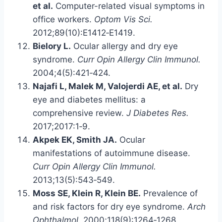
et al.
Computer-related visual symptoms in
office workers.
Optom Vis Sci.
2012;89(10):E1412‑E1419.
Bielory L.
Ocular allergy and dry eye
syndrome.
Curr Opin Allergy Clin Immunol.
2004;4(5):421‑424.
Najafi L, Malek M, Valojerdi AE, et al.
Dry
eye and diabetes mellitus: a
comprehensive review.
J Diabetes Res.
2017;2017:1‑9.
Akpek EK, Smith JA.
Ocular
manifestations of autoimmune disease.
Curr Opin Allergy Clin Immunol.
2013;13(5):543‑549.
Moss SE, Klein R, Klein BE.
Prevalence of
and risk factors for dry eye syndrome.
Arch
Ophthalmol.
2000;118(9):1264‑1268.