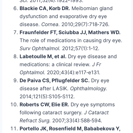
Sci.
2011;52(4):1922‑1993.
Blackie CA, Korb DR.
Meibomian gland
dysfunction and evaporative dry eye
disease.
Cornea.
2010;29(7):718‑726.
Fraunfelder FT, Sciubba JJ, Mathers WD.
The role of medications in causing dry eye.
Surv Ophthalmol.
2012;57(1):1‑12.
Labetoulle M, et al.
Dry eye disease and
medications: a clinical review.
J Fr
Ophtalmol.
2020;43(4):e117‑e131.
De Paiva CS, Pflugfelder SC.
Dry eye
disease after LASIK.
Ophthalmology.
2014;121(5):S105‑S112.
Roberts CW, Elie ER.
Dry eye symptoms
following cataract surgery.
J Cataract
Refract Surg.
2007;33(4):588‑594.
Portello JK, Rosenfield M, Bababekova Y,