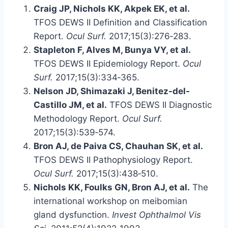
Craig JP, Nichols KK, Akpek EK, et al.
TFOS DEWS II Definition and Classification
Report.
Ocul Surf.
2017;15(3):276‑283.
Stapleton F, Alves M, Bunya VY, et al.
TFOS DEWS II Epidemiology Report.
Ocul
Surf.
2017;15(3):334‑365.
Nelson JD, Shimazaki J, Benitez-del-
Castillo JM, et al.
TFOS DEWS II Diagnostic
Methodology Report.
Ocul Surf.
2017;15(3):539‑574.
Bron AJ, de Paiva CS, Chauhan SK, et al.
TFOS DEWS II Pathophysiology Report.
Ocul Surf.
2017;15(3):438‑510.
Nichols KK, Foulks GN, Bron AJ, et al.
The
international workshop on meibomian
gland dysfunction.
Invest Ophthalmol Vis