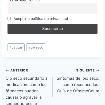
Correo electrónico
Acepto la política de privacidad
Etiquetas
#
causas
#
ojo seco
de
la
entrada:
Navegación
ANTERIOR
SIGUIENTE
Ojo seco secundario a
Síntomas del ojo seco:
de
medicación: cómo los
cómo reconocerlos.
entradas
fármacos pueden
Guía de OftalmoCeuta
causar o agravar la
sequedad ocular